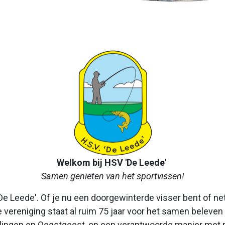
Welkom bij HSV 'De Leede'
Samen genieten van het sportvissen!
e Leede'. Of je nu een doorgewinterde visser bent of ne
e vereniging staat al ruim 75 jaar voor het samen beleve
ingen en Oegstgeest, op een verantwoorde manier met r