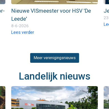
r-
Nieuwe VISmeester voor HSV 'De
J
23
Leede'
Le
8-6-2026
Lees verder
Meer verenigingsnieuws
Landelijk nieuws