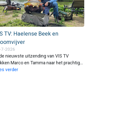
S TV: Haelense Beek en
oomvijver
-7-2026
 de nieuwste uitzending van VIS TV
ekken Marco en Tamma naar het prachtige
id-Limburg. Daar beleven ze een zeer
es verder
varieerde visdag met veel actie!