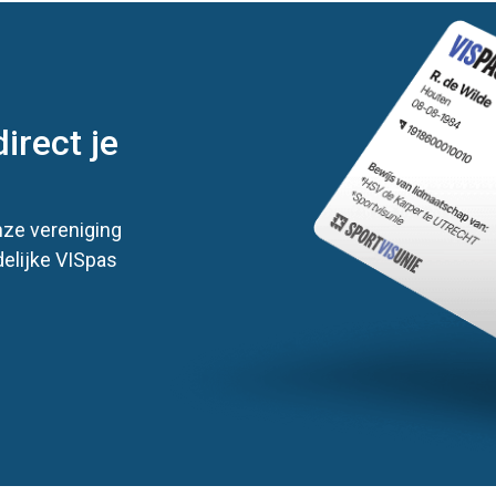
irect je
nze vereniging
delijke VISpas