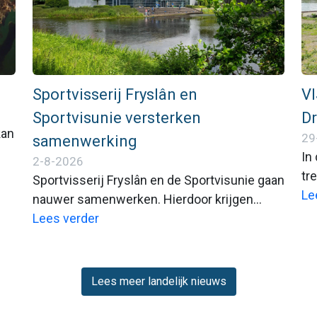
Sportvisserij Fryslân en
VI
Sportvisunie versterken
Dr
kan
29
samenwerking
In
2-8-2026
tr
Sportvisserij Fryslân en de Sportvisunie gaan
Zu
Le
nauwer samenwerken. Hierdoor krijgen
of
ge
sportvissers met de Fiskfergunning of
Lees verder
e
VISpas toegang tot een aantal nieuwe
wateren. Beide organisaties willen
sportvissers en aangesloten
Lees meer landelijk nieuws
hengelsportverenigingen daarmee beter van
 we
dienst zijn.