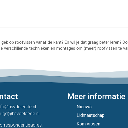
n gek op roofvissen vanaf de kant? En wil je dat graag beter leren? D
ver de verschillende technieken en montages om (meer) roofvissen te v
ntact
Meer informatie
nfo@hsvdeleede.nl
Nieuws
eugd@hsvdeleede.nl
Lidmaatschap
Kom vissen
orrespondentieadres: