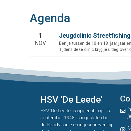
Agenda
1
Jeugdclinic Streetfishing
NOV
Ben je tussen de 10 en 18 jaar jaar e
Tijdens deze clinic krijg je uitleg o
HSV 'De Leede'
Co
i
HSV 'De Leede' is opgericht op 15
j
september 1948, aangesloten bij
de
Sportvisunie
en ingeschreven bij
C