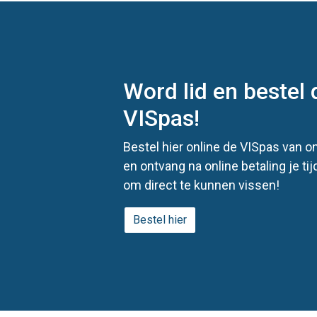
je om tijdens langdurige warme periodes
extra bewust te vissen.
Word lid en bestel d
VISpas!
Bestel hier online de VISpas van o
en ontvang na online betaling je tij
om direct te kunnen vissen!
Bestel hier